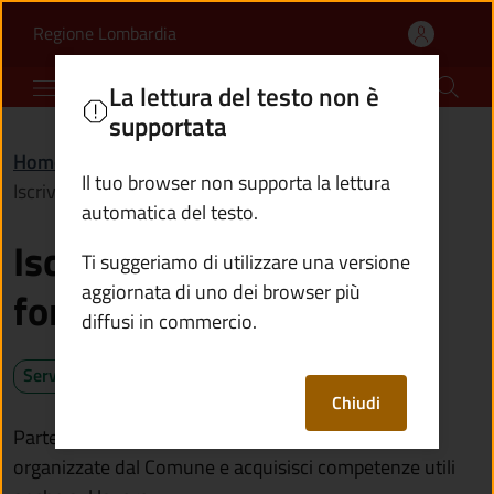
Iscriversi ad un corso d
Vai al contenuto principale
(apre in un'altra scheda).
Regione Lombardia
Comune di Incudine
La lettura del testo non è
supportata
Home
/
Servizi
/
Educazione e formazione
/
Il tuo browser non supporta la lettura
Iscriversi ad un corso di formazione
automatica del testo.
Iscriversi ad un corso di
Ti suggeriamo di utilizzare una versione
aggiornata di uno dei browser più
formazione
diffusi in commercio.
Servizio attivo
Chiudi
Partecipa alle attività di formazione a distanza
organizzate dal Comune e acquisisci competenze utili