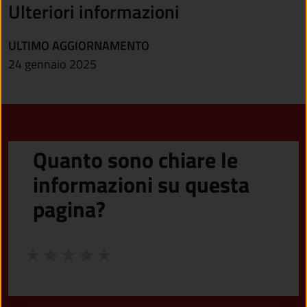
Ulteriori informazioni
ULTIMO AGGIORNAMENTO
24 gennaio 2025
Quanto sono chiare le
informazioni su questa
pagina?
Valuta da 1 a 5 stelle la pagina
Valuta 1 stelle su 5
Valuta 2 stelle su 5
Valuta 3 stelle su 5
Valuta 4 stelle su 5
Valuta 5 stelle su 5