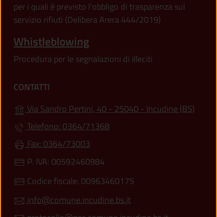
per i quali è previsto l'obbligo di trasparenza sul
servizio rifiuti (Delibera Arera 444/2019)
Whistleblowing
Procedura per le segnalazioni di illeciti
CONTATTI
(apre 
Via Sandro Pertini, 40 - 25040 - Incudine (BS)
Telefono: 0364/71368
Fax: 0364/73003
P. IVA: 00592460984
Codice fiscale: 00963460175
info@comune.incudine.bs.it