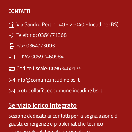
CONTATTI
(apre 
Via Sandro Pertini, 40 - 25040 - Incudine (BS)
Telefono: 0364/71368
Fax: 0364/73003
P. IVA: 00592460984
Codice fiscale: 00963460175
info@comune.incudine.bs.it
protocollo@pec.comune.incudine.bs.it
Servizio Idrico Integrato
Sezione dedicata ai contatti per la segnalazione di
guasti, emergenze e problematiche tecnico-
commerciali relative al servizio idrico.