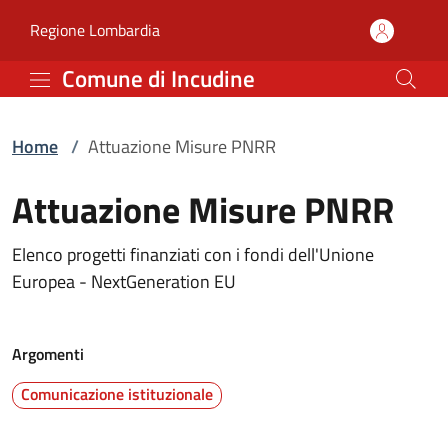
Attuazione Misure PNRR
Vai al contenuto principale
(apre in un'altra scheda).
Regione Lombardia
Comune di Incudine
Home
/
Attuazione Misure PNRR
Attuazione Misure PNRR
Elenco progetti finanziati con i fondi dell'Unione
Europea - NextGeneration EU
Argomenti
Comunicazione istituzionale