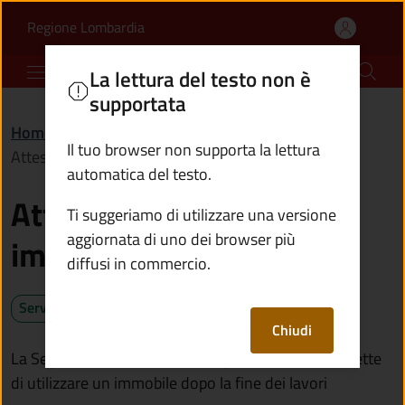
Attestare l'agibilità di
Vai al contenuto principale
(apre in un'altra scheda).
Regione Lombardia
Comune di Incudine
La lettura del testo non è
supportata
Home
/
Servizi
/
Catasto e urbanistica
/
Il tuo browser non supporta la lettura
Attestare l'agibilità di un immobile
automatica del testo.
Attestare l'agibilità di un
Ti suggeriamo di utilizzare una versione
aggiornata di uno dei browser più
immobile
diffusi in commercio.
Servizio attivo
Chiudi
La Segnalazione certificata di agibilità (Sca) ti permette
di utilizzare un immobile dopo la fine dei lavori