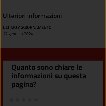
Ulteriori informazioni
ULTIMO AGGIORNAMENTO
17 gennaio 2024
Quanto sono chiare le
informazioni su questa
pagina?
Valuta da 1 a 5 stelle la pagina
Valuta 1 stelle su 5
Valuta 2 stelle su 5
Valuta 3 stelle su 5
Valuta 4 stelle su 5
Valuta 5 stelle su 5