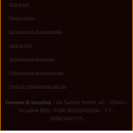
Note legali
Privacy policy
(apre in un'altra scheda).
Dichiarazione di accessibilità
Leggi le FAQ
Segnalazione disservizio
Prenotazione appuntamento
Piano di miglioramento del sito
Comune di Incudine
- Via Sandro Pertini, 40 - 25040 -
Incudine (BS) - P.IVA: 00592460984 - C.F.:
00963460175