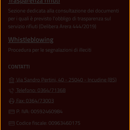
Trasparenza rifiuti
Sezione dedicata alla consultazione dei documenti
per i quali è previsto l'obbligo di trasparenza sul
servizio rifiuti (Delibera Arera 444/2019)
Whistleblowing
Procedura per le segnalazioni di illeciti
CONTATTI
(apre 
Via Sandro Pertini, 40 - 25040 - Incudine (BS)
Telefono: 0364/71368
Fax: 0364/73003
P. IVA: 00592460984
Codice fiscale: 00963460175