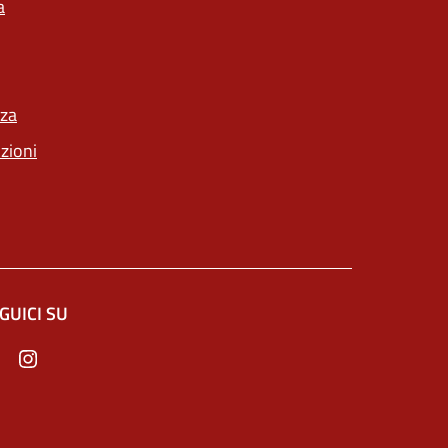
a
nza
nzioni
GUICI SU
e in un'altra scheda).