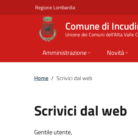
Scrivici dal web | C
Vai al contenuto principale
(apre in un'altra scheda).
Regione Lombardia
Comune di Incudi
Unione dei Comuni dell'Alta Valle
Amministrazione
Novità
Home
/
Scrivici dal web
Scrivici dal web
Gentile utente,