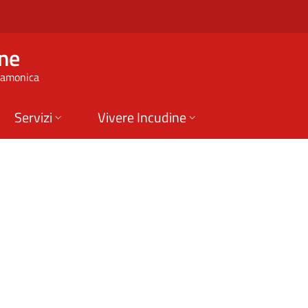
omune di Incudine
ne
 Camonica
Servizi
Vivere Incudine