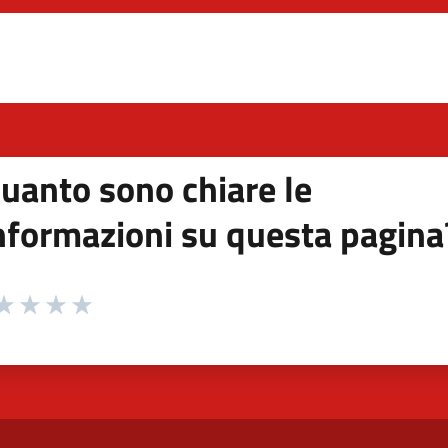
uanto sono chiare le
nformazioni su questa pagina
 da 1 a 5 stelle la pagina
ta 1 stelle su 5
aluta 2 stelle su 5
Valuta 3 stelle su 5
Valuta 4 stelle su 5
Valuta 5 stelle su 5