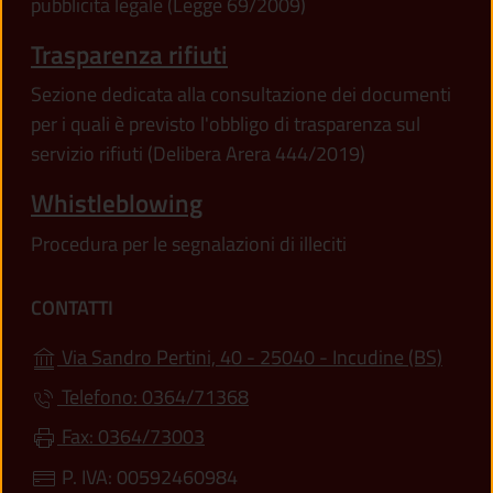
pubblicità legale (Legge 69/2009)
Trasparenza rifiuti
Sezione dedicata alla consultazione dei documenti
per i quali è previsto l'obbligo di trasparenza sul
servizio rifiuti (Delibera Arera 444/2019)
Whistleblowing
Procedura per le segnalazioni di illeciti
CONTATTI
(apre 
Via Sandro Pertini, 40 - 25040 - Incudine (BS)
Telefono: 0364/71368
Fax: 0364/73003
P. IVA: 00592460984