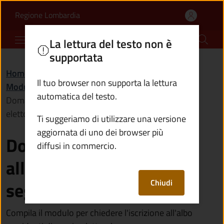
Domanda di iscrizione al
Vai al contenuto principale
(apre in un'altra scheda).
Regione Lombardia
Comune di Incudine
La lettura del testo non è
supportata
Home
/
Amministrazione
/
Documenti e dati
/
Il tuo browser non supporta la lettura
Modulistica
/
automatica del testo.
Domanda di iscrizione all'albo presidenti di seggio
elettorale
Ti suggeriamo di utilizzare una versione
aggiornata di uno dei browser più
Domanda di iscrizione
diffusi in commercio.
all'albo presidenti di
Chiudi
seggio elettorale
Compila il modulo per chiedere l'iscrizione all'albo