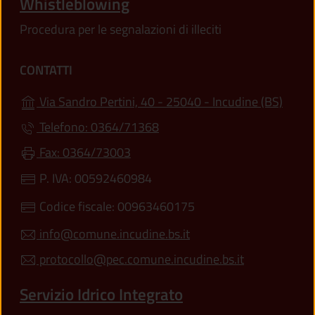
Whistleblowing
Procedura per le segnalazioni di illeciti
CONTATTI
(apre 
Via Sandro Pertini, 40 - 25040 - Incudine (BS)
Telefono: 0364/71368
Fax: 0364/73003
P. IVA: 00592460984
Codice fiscale: 00963460175
info@comune.incudine.bs.it
protocollo@pec.comune.incudine.bs.it
Servizio Idrico Integrato