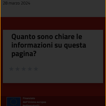
28 marzo 2024
Quanto sono chiare le
informazioni su questa
pagina?
Valuta da 1 a 5 stelle la pagina
Valuta 1 stelle su 5
Valuta 2 stelle su 5
Valuta 3 stelle su 5
Valuta 4 stelle su 5
Valuta 5 stelle su 5