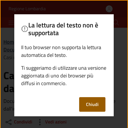
Casi di esenzione dall'i
Vai al contenuto principale
(apre in un'altra scheda).
Regione Lombardia
Comune di Incudine
La lettura del testo non è
supportata
Home
/
Amministrazione
/
Documenti e dati
/
Il tuo browser non supporta la lettura
Documento (tecnico) di supporto
/
automatica del testo.
Casi di esenzione dall'imposta di bollo
Ti suggeriamo di utilizzare una versione
Casi di esenzione
aggiornata di uno dei browser più
diffusi in commercio.
dall'imposta di bollo
Documento contenente i principali casi di esenzione
Chiudi
dall'imposta di bollo
Condividi
Vedi azioni