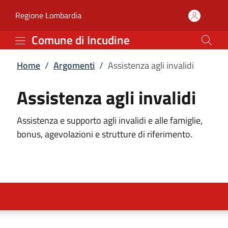
Assistenza agli invalidi
Vai al contenuto principale
(apre in un'altra scheda).
Regione Lombardia
Comune di Incudine
Home
/
Argomenti
/
Assistenza agli invalidi
Assistenza agli invalidi
Assistenza e supporto agli invalidi e alle famiglie,
bonus, agevolazioni e strutture di riferimento.