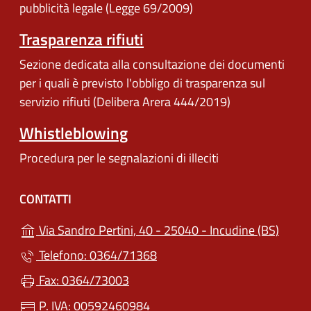
pubblicità legale (Legge 69/2009)
Trasparenza rifiuti
Sezione dedicata alla consultazione dei documenti
per i quali è previsto l'obbligo di trasparenza sul
servizio rifiuti (Delibera Arera 444/2019)
Whistleblowing
Procedura per le segnalazioni di illeciti
CONTATTI
(apre 
Via Sandro Pertini, 40 - 25040 - Incudine (BS)
Telefono: 0364/71368
Fax: 0364/73003
P. IVA: 00592460984