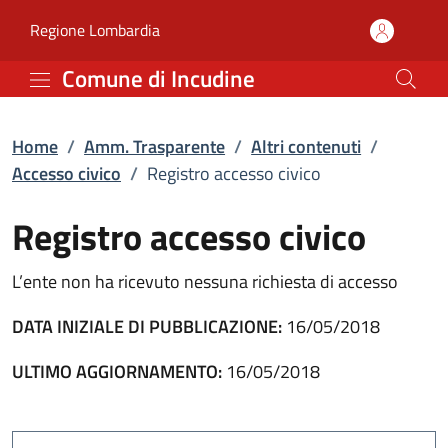
Registro accesso civico 
Vai al contenuto principale
(apre in un'altra scheda).
Regione Lombardia
Comune di Incudine
Home
/
Amm. Trasparente
/
Altri contenuti
/
Accesso civico
/
Registro accesso civico
Registro accesso civico
L’ente non ha ricevuto nessuna richiesta di accesso
DATA INIZIALE DI PUBBLICAZIONE:
16/05/2018
ULTIMO AGGIORNAMENTO:
16/05/2018