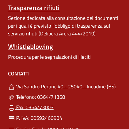
Trasparenza rifiuti
Sezione dedicata alla consultazione dei documenti
per i quali è previsto l'obbligo di trasparenza sul
servizio rifiuti (Delibera Arera 444/2019)
Whistleblowing
Procedura per le segnalazioni di illeciti
CONTATTI
(apre 
Via Sandro Pertini, 40 - 25040 - Incudine (BS)
Telefono: 0364/71368
Fax: 0364/73003
P. IVA: 00592460984