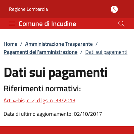
Dati sui pagamenti | Pa
Vai al contenuto principale
(apre in un'altra scheda).
Regione Lombardia
Comune di Incudine
Home
/
Amministrazione Trasparente
/
Pagamenti dell'amministrazione
/
Dati sui pagamenti
Dati sui pagamenti
Riferimenti normativi:
(apre in un'altra scheda).
Art. 4-bis, c. 2, d.lgs. n. 33/2013
Data di ultimo aggiornamento: 02/10/2017