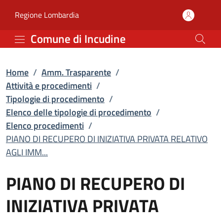
PIANO DI RECUPERO DI I
Vai al contenuto principale
(apre in un'altra scheda).
Regione Lombardia
Comune di Incudine
Home
/
Amm. Trasparente
/
Attività e procedimenti
/
Tipologie di procedimento
/
Elenco delle tipologie di procedimento
/
Elenco procedimenti
/
PIANO DI RECUPERO DI INIZIATIVA PRIVATA RELATIVO
AGLI IMM...
PIANO DI RECUPERO DI
INIZIATIVA PRIVATA