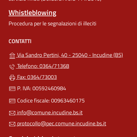
Whistleblowing
Procedura per le segnalazioni di illeciti
CONTATTI
(apre 
Via Sandro Pertini, 40 - 25040 - Incudine (BS)
Telefono: 0364/71368
Fax: 0364/73003
P. IVA: 00592460984
Codice fiscale: 00963460175
info@comune.incudine.bs.it
protocollo@pec.comune.incudine.bs.it