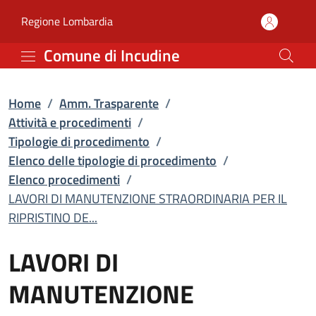
LAVORI DI MANUTENZIONE
Vai al contenuto principale
(apre in un'altra scheda).
Regione Lombardia
Comune di Incudine
Home
/
Amm. Trasparente
/
Attività e procedimenti
/
Tipologie di procedimento
/
Elenco delle tipologie di procedimento
/
Elenco procedimenti
/
LAVORI DI MANUTENZIONE STRAORDINARIA PER IL
RIPRISTINO DE...
LAVORI DI
MANUTENZIONE