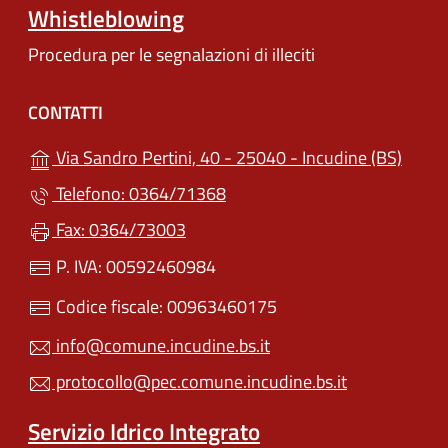
Whistleblowing
Procedura per le segnalazioni di illeciti
CONTATTI
(apre 
Via Sandro Pertini, 40 - 25040 - Incudine (BS)
Telefono: 0364/71368
Fax: 0364/73003
P. IVA: 00592460984
Codice fiscale: 00963460175
info@comune.incudine.bs.it
protocollo@pec.comune.incudine.bs.it
Servizio Idrico Integrato